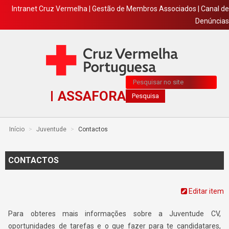
Intranet Cruz Vermelha
|
Gestão de Membros Associados
|
Canal de
Denúncias
Pesquisa...
ASSAFORA
Pesquisa
Início
>
Juventude
>
Contactos
CONTACTOS
Editar item
Para obteres mais informações sobre a Juventude CV,
oportunidades de tarefas e o que fazer para te candidatares,