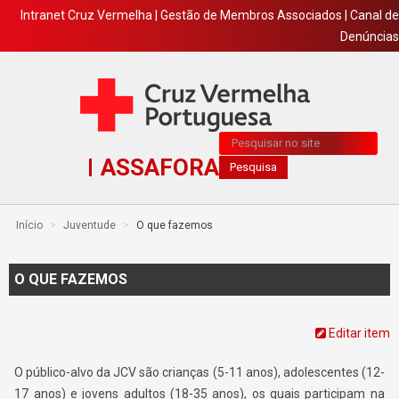
Intranet Cruz Vermelha
|
Gestão de Membros Associados
|
Canal de
Denúncias
Pesquisa...
ASSAFORA
Pesquisa
Início
>
Juventude
>
O que fazemos
O QUE FAZEMOS
Editar item
O público-alvo da JCV são crianças (5-11 anos), adolescentes (12-
17 anos) e jovens adultos (18-35 anos), os quais participam na