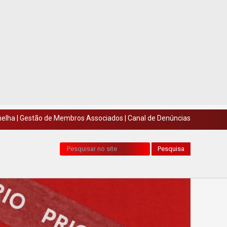
melha
|
Gestão de Membros Associados
|
Canal de Denúncias
Pesquisa...
Pesquisa