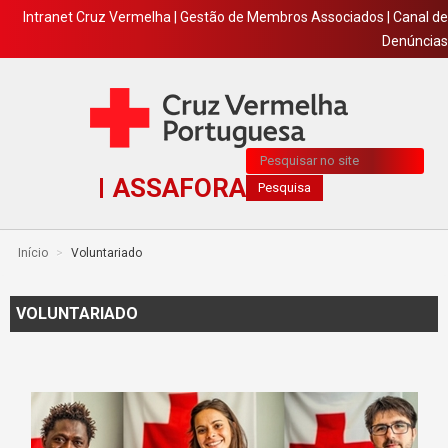
Intranet Cruz Vermelha
|
Gestão de Membros Associados
|
Canal de
Denúncias
Pesquisa...
ASSAFORA
Pesquisa
Início
>
Voluntariado
VOLUNTARIADO