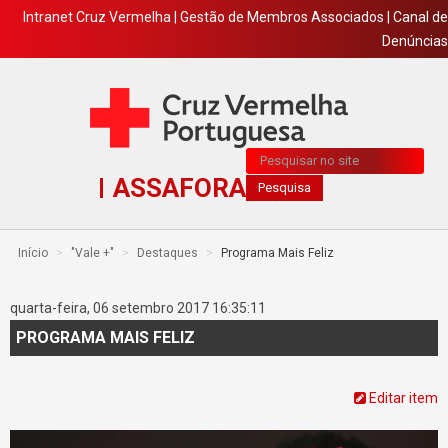
Intranet Cruz Vermelha
|
Gestão de Membros Associados
|
Canal de
Denúncias
Pesquisa...
ASSAFORA
Pesquisa
Início
>
"Vale +"
>
Destaques
>
Programa Mais Feliz
quarta-feira, 06 setembro 2017 16:35:11
PROGRAMA MAIS FELIZ
Editar item